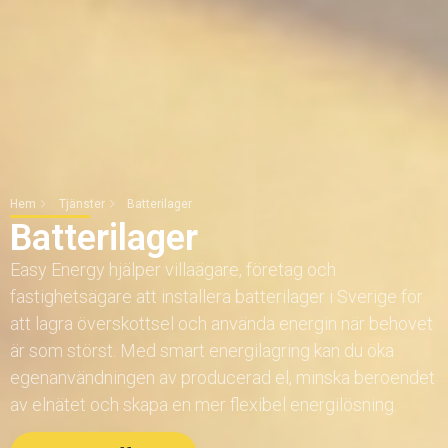
Hem
Tjänster
Batterilager
Batterilager
Easy Energy hjälper villaägare, företag och
fastighetsägare att installera batterilager i Sverige för
att lagra överskottsel och använda energin när behovet
är som störst. Med smart energilagring kan du öka
egenanvändningen av producerad el, minska beroendet
av elnätet och skapa en mer flexibel energilösning.