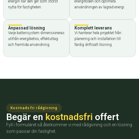
energin när den ger som störst
energiflöden och optimera
nytta för fastigheten.
användningen av lagrad energi.
Anpassad lösning
Komplett leverans
Varje batterisystem dimensioneras
Vi hanterar hela projektet från
utifrån energibehov, effektuttag
planering och installation till
och framtida användning.
färdig driftsatt lösning.
Kostnadsfri rådgivning
Begär en
kostnadsfri
offert
Fyll i formuläret så återkommer vi med rådgivning och en lösning
som passar din fastighet.