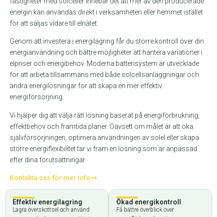
fastigheter med solceller innebär det att mer av den producerade
energin kan användas direkt i verksamheten eller hemmet istället
för att säljas vidare till elnätet.
Genom att investera i energilagring får du större kontroll över din
energianvändning och bättre möjligheter att hantera variationer i
elpriser och energibehov. Moderna batterisystem är utvecklade
för att arbeta tillsammans med både solcellsanläggningar och
andra energilösningar för att skapa en mer effektiv
energiförsörjning.
Vi hjälper dig att välja rätt lösning baserat på energiförbrukning,
effektbehov och framtida planer. Oavsett om målet är att öka
självförsörjningen, optimera användningen av solel eller skapa
större energiflexibilitet tar vi fram en lösning som är anpassad
efter dina förutsättningar.
Kontakta oss för mer info
Effektiv energilagring
Ökad energikontroll
Lagra överskottsel och använd
Få bättre överblick över