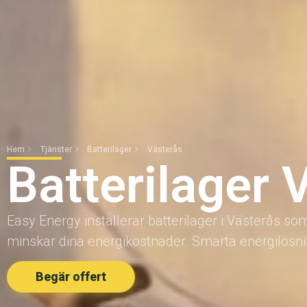
Hem
Tjänster
Batterilager
Västerås
Batterilager 
Easy Energy installerar batterilager i Västerås so
minskar dina energikostnader. Smarta energilösni
Begär offert