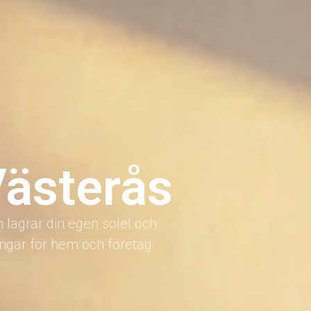
Västerås
m lagrar din egen solel och
ngar för hem och företag.