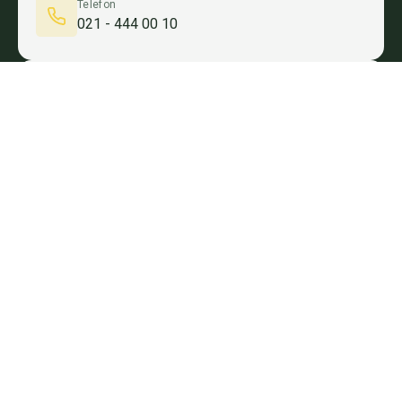
Telefon
021 - 444 00 10
E-post
info@easyenergy.se
Västerås
Eskilstuna
Örebro
Enköping
Uppsala
Stockholm