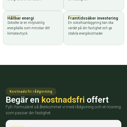
Hållbar energi
Framtidssäker investering
Solceller är en miljövänlig
En solcellsanläggning kan öka
energikälla som minskar ditt
värdet på din fastighet och ge
klimatavtryck.
stabila energikostnader.
Kostnadsfri rådgivning
Begär en
kostnadsfri
offert
Fyll i formuläret så återkommer vi med rådgivning och en lösning
som passar din fastighet.