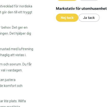
tvecklad för nordiska
Markstativ för utomhusenhet
ör den till ett tryggt
Nej tack
Ja tack
 behov. Det ger en
ngen. Det hjälper dig
utrustad med luftrening
glig att vistas i.
um och sovrum. Du får
 val i vardagen.
kan justera
både komfort och
 lite plats. Wilfa