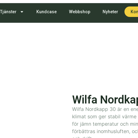
Tjänster
Kundcase
Webbshop
Nyheter
Kon
Wilfa Nordka
Wilfa Nordkapp 30 är en ene
klimat som ger stabil värme
för jämn temperatur och min
förbättras inomhusluften, oc