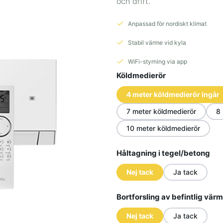
och drift.
Anpassad för nordiskt klimat
Stabil värme vid kyla
WiFi-styrning via app
Köldmedierör
4 meter köldmedierör ingår
7 meter köldmedierör
8
10 meter köldmedierör
Håltagning i tegel/betong
Nej tack
Ja tack
Bortforsling av befintlig vä
Nej tack
Ja tack