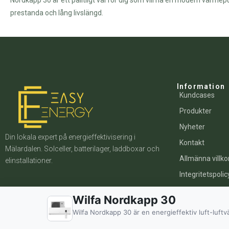
Nordkapp 30 är ett pålitligt val för dig som vill ha en modern vär
prestanda och lång livslängd.
Information
Kundcases
Produkter
Nyheter
Din lokala expert på energieffektivisering i
Kontakt
Mälardalen. Solceller, batterilager, laddboxar och
Allmänna villko
elinstallationer.
Integritetspolic
Installationsvill
Wilfa Nordkapp 30
Wilfa Nordkapp 30 är en energieffektiv luft-luft