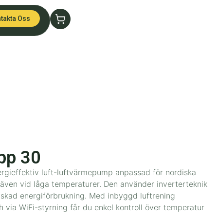
takta Oss
pp 30
rgieffektiv luft-luftvärmepump anpassad för nordiska
 även vid låga temperaturer. Den använder inverterteknik
skad energiförbrukning. Med inbyggd luftrening
h via WiFi-styrning får du enkel kontroll över temperatur