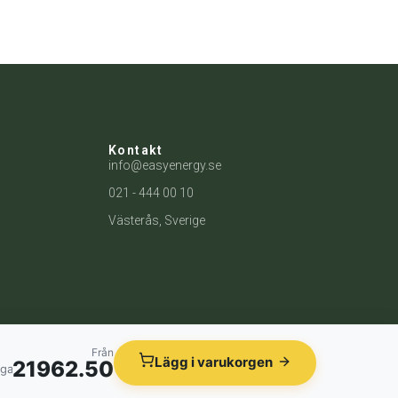
Kontakt
info@easyenergy.se
021 - 444 00 10
Västerås, Sverige
Från
Lägg i varukorgen
21962.50
åga temperaturer. Den använder inverterteknik för jämn temperatur och m