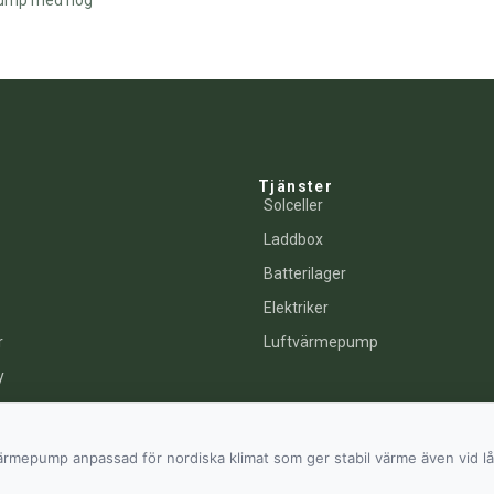
mepump med hög
Tjänster
Solceller
Laddbox
Batterilager
Elektriker
r
Luftvärmepump
y
kor
värmepump anpassad för nordiska klimat som ger stabil värme även vid l
© Easy Energy. Alla rättigheter förbehållna.