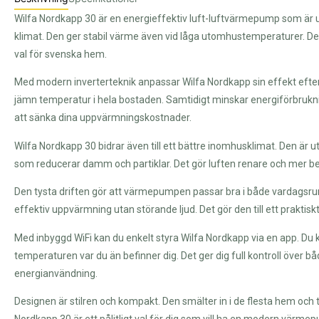
Wilfa Nordkapp 30 är en energieffektiv luft-luftvärmepump som är u
klimat. Den ger stabil värme även vid låga utomhustemperaturer. Det g
val för svenska hem.
Med modern inverterteknik anpassar Wilfa Nordkapp sin effekt efter
jämn temperatur i hela bostaden. Samtidigt minskar energiförbrukni
att sänka dina uppvärmningskostnader.
Wilfa Nordkapp 30 bidrar även till ett bättre inomhusklimat. Den är 
som reducerar damm och partiklar. Det gör luften renare och mer beha
Den tysta driften gör att värmepumpen passar bra i både vardagsr
effektiv uppvärmning utan störande ljud. Det gör den till ett praktiskt
Med inbyggd WiFi kan du enkelt styra Wilfa Nordkapp via en app. Du 
temperaturen var du än befinner dig. Det ger dig full kontroll över 
energianvändning.
Designen är stilren och kompakt. Den smälter in i de flesta hem och tar