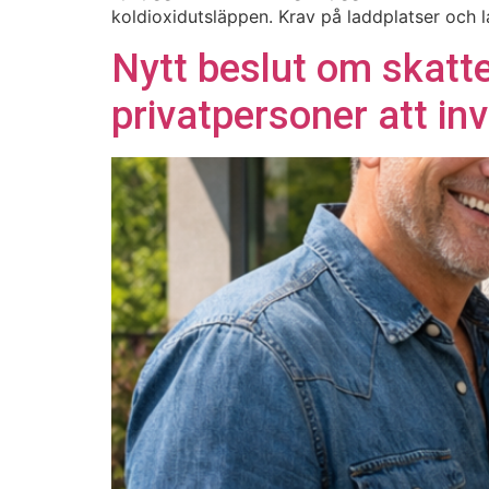
koldioxidutsläppen. Krav på laddplatser och
Nytt beslut om skatt
privatpersoner att inv