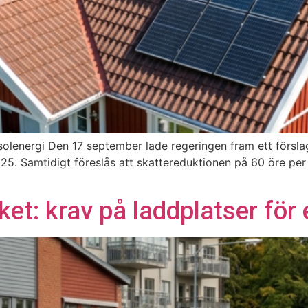
 solenergi Den 17 september lade regeringen fram ett försl
i 2025. Samtidigt föreslås att skattereduktionen på 60 öre p
et: krav på laddplatser för e