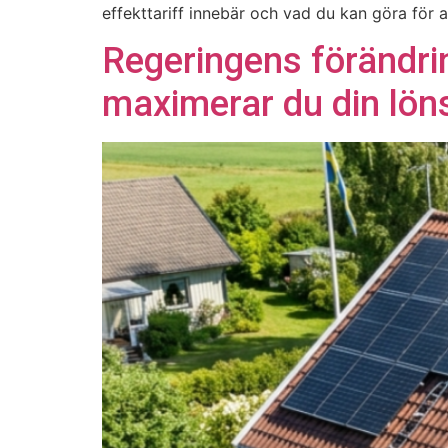
effekttariff innebär och vad du kan göra för a
Regeringens förändrin
maximerar du din lö