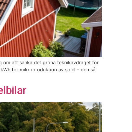
ag om att sänka det gröna teknikavdraget för
er kWh för mikroproduktion av solel – den så
lbilar