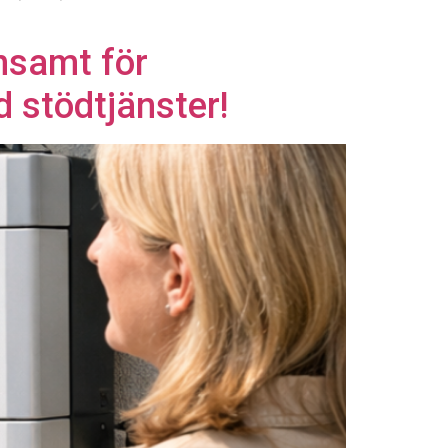
nsamt för
d stödtjänster!